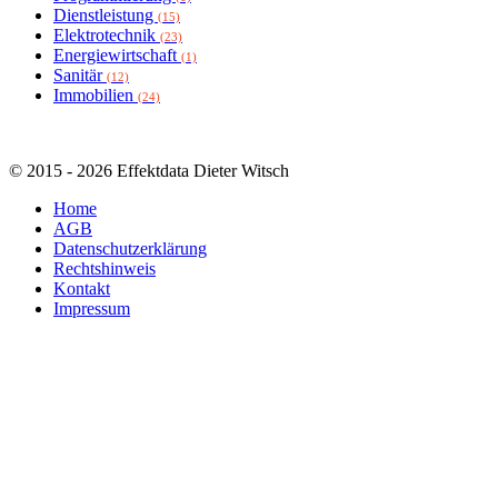
Dienstleistung
(15)
Elektrotechnik
(23)
Energiewirtschaft
(1)
Sanitär
(12)
Immobilien
(24)
© 2015 - 2026 Effektdata Dieter Witsch
Home
AGB
Datenschutzerklärung
Rechtshinweis
Kontakt
Impressum