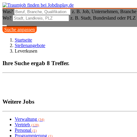
Was?
z. B. Job, Unternehmen, Branche
Wo?
z. B. Stadt, Bundesland oder PLZ
Suche anpassen
Startseite
Stellenangebote
Leverkusen
Ihre Suche ergab 8 Treffer.
Weitere Jobs
Verwaltung
(34)
Vertrieb
(128)
Personal
(1)
Programmierung
(1)