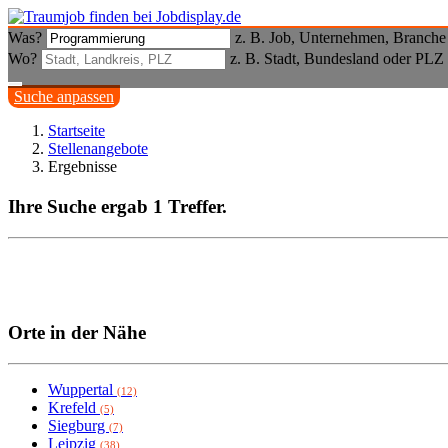
Was?
z. B. Job, Unternehmen, Branche
Wo?
z. B. Stadt, Bundesland oder PLZ
Suche anpassen
Startseite
Stellenangebote
Ergebnisse
Ihre Suche ergab 1 Treffer.
Orte in der Nähe
Wuppertal
(12)
Krefeld
(5)
Siegburg
(7)
Leipzig
(38)