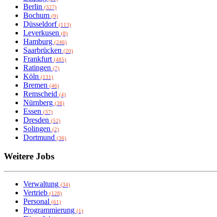
Berlin
(327)
Bochum
(9)
Düsseldorf
(113)
Leverkusen
(8)
Hamburg
(246)
Saarbrücken
(20)
Frankfurt
(485)
Ratingen
(7)
Köln
(131)
Bremen
(46)
Remscheid
(4)
Nürnberg
(38)
Essen
(37)
Dresden
(52)
Solingen
(2)
Dortmund
(36)
Weitere Jobs
Verwaltung
(34)
Vertrieb
(128)
Personal
(61)
Programmierung
(1)