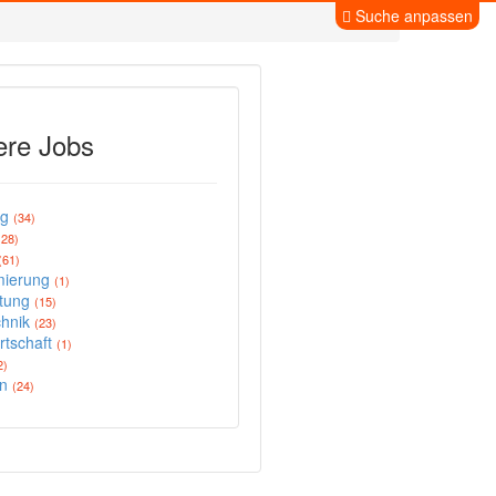
Suche anpassen
ere Jobs
ng
(34)
128)
(61)
mierung
(1)
stung
(15)
chnik
(23)
rtschaft
(1)
2)
en
(24)