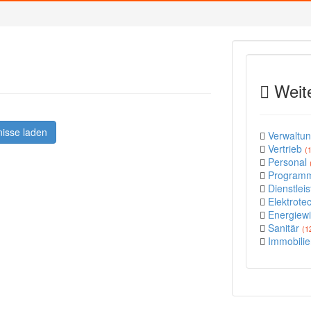
Weit
nisse laden
Verwaltu
Vertrieb
(
Personal
Program
Dienstlei
Elektrote
Energiewi
Sanitär
(1
Immobili